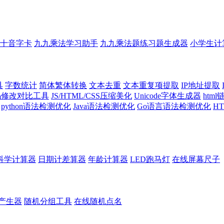
十音字卡
九九乘法学习助手
九九乘法题练习题生成器
小学生计
具
字数统计
简体繁体转换
文本去重
文本重复项提取
IP地址提取
代码修改对比工具
JS/HTML/CSS压缩美化
Unicode字体生成器
htm
python语法检测优化
Java语法检测优化
Go语言语法检测优化
H
科学计算器
日期计差算器
年龄计算器
LED跑马灯
在线屏幕尺子
产生器
随机分组工具
在线随机点名