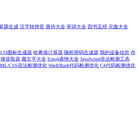
算题生成
汉字转拼音
唐诗大全
宋词大全
四书五经
元曲大全
ICO图标生成器
哈希值计算器
随机密码生成器
我的设备信息
存
l链接提取器
颜文字大全
Emoji表情大全
JavaScript语法检测工具
TML/CSS语法检测优化
Shell/Bash代码检测优化
C#代码检测优化