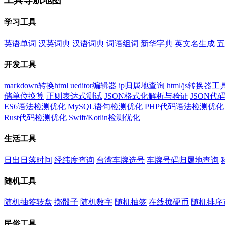
学习工具
英语单词
汉英词典
汉语词典
词语组词
新华字典
英文名生成
五
开发工具
markdown转换html
ueditor编辑器
ip归属地查询
html/js转换器工
储单位换算
正则表达式测试
JSON格式化解析与验证
JSON
ES6语法检测优化
MySQL语句检测优化
PHP代码语法检测优化
Rust代码检测优化
Swift/Kotlin检测优化
生活工具
日出日落时间
经纬度查询
台湾车牌选号
车牌号码归属地查询
随机工具
随机抽签转盘
掷骰子
随机数字
随机抽签
在线掷硬币
随机排序
民俗工具