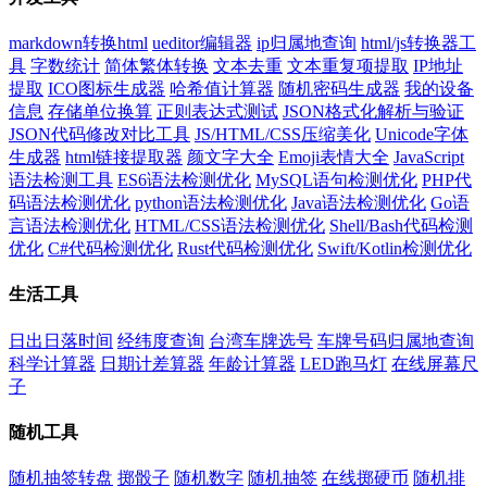
markdown转换html
ueditor编辑器
ip归属地查询
html/js转换器工
具
字数统计
简体繁体转换
文本去重
文本重复项提取
IP地址
提取
ICO图标生成器
哈希值计算器
随机密码生成器
我的设备
信息
存储单位换算
正则表达式测试
JSON格式化解析与验证
JSON代码修改对比工具
JS/HTML/CSS压缩美化
Unicode字体
生成器
html链接提取器
颜文字大全
Emoji表情大全
JavaScript
语法检测工具
ES6语法检测优化
MySQL语句检测优化
PHP代
码语法检测优化
python语法检测优化
Java语法检测优化
Go语
言语法检测优化
HTML/CSS语法检测优化
Shell/Bash代码检测
优化
C#代码检测优化
Rust代码检测优化
Swift/Kotlin检测优化
生活工具
日出日落时间
经纬度查询
台湾车牌选号
车牌号码归属地查询
科学计算器
日期计差算器
年龄计算器
LED跑马灯
在线屏幕尺
子
随机工具
随机抽签转盘
掷骰子
随机数字
随机抽签
在线掷硬币
随机排