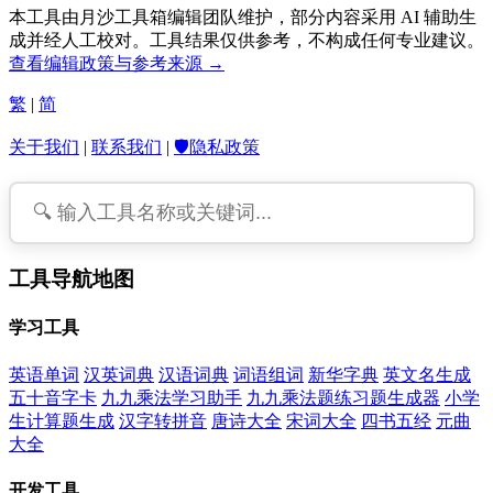
本工具由月沙工具箱编辑团队维护，部分内容采用 AI 辅助生
成并经人工校对。工具结果仅供参考，不构成任何专业建议。
查看编辑政策与参考来源 →
繁
|
简
关于我们
|
联系我们
|
🛡️隐私政策
工具导航地图
学习工具
英语单词
汉英词典
汉语词典
词语组词
新华字典
英文名生成
五十音字卡
九九乘法学习助手
九九乘法题练习题生成器
小学
生计算题生成
汉字转拼音
唐诗大全
宋词大全
四书五经
元曲
大全
开发工具